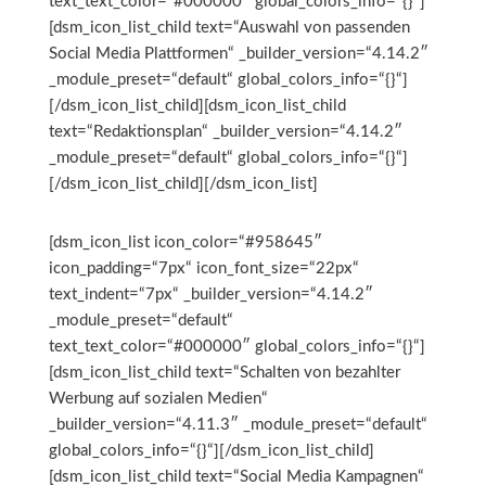
text_text_color=“#000000″ global_colors_info=“{}“]
[dsm_icon_list_child text=“Auswahl von passenden
Social Media Plattformen“ _builder_version=“4.14.2″
_module_preset=“default“ global_colors_info=“{}“]
[/dsm_icon_list_child][dsm_icon_list_child
text=“Redaktionsplan“ _builder_version=“4.14.2″
_module_preset=“default“ global_colors_info=“{}“]
[/dsm_icon_list_child][/dsm_icon_list]
[dsm_icon_list icon_color=“#958645″
icon_padding=“7px“ icon_font_size=“22px“
text_indent=“7px“ _builder_version=“4.14.2″
_module_preset=“default“
text_text_color=“#000000″ global_colors_info=“{}“]
[dsm_icon_list_child text=“Schalten von bezahlter
Werbung auf sozialen Medien“
_builder_version=“4.11.3″ _module_preset=“default“
global_colors_info=“{}“][/dsm_icon_list_child]
[dsm_icon_list_child text=“Social Media Kampagnen“