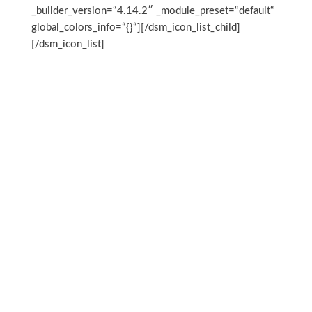
_builder_version=“4.14.2″ _module_preset=“default“
global_colors_info=“{}“][/dsm_icon_list_child]
[/dsm_icon_list]
„Tolles Service! Klare Empfehlung! Wir haben
gemeinsam mit MarketiX – Online Marketing
bereits einige Projekte geplant und umgesetzt.“
„MarketiX – Online Marketing hat unseren
kompletten Internetauftritt auf die Beine gestellt.
Alle Wünsche wurden zu 100% erfüllt..“