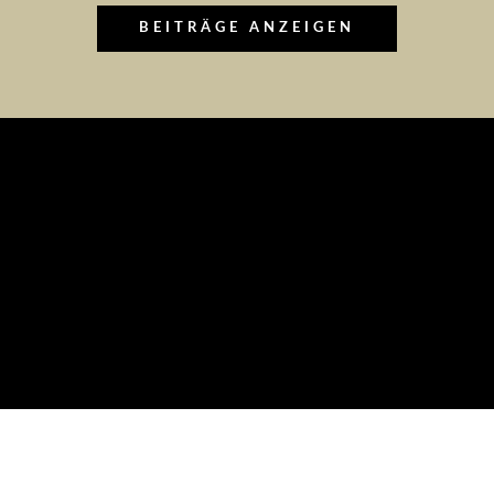
BEITRÄGE ANZEIGEN
LOKALES SOCIAL
MEDIA MARKETING
Community Building & Neukunden