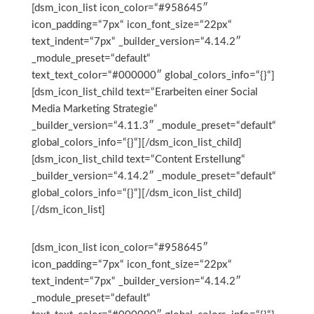
[dsm_icon_list icon_color=“#958645″
icon_padding=“7px“ icon_font_size=“22px“
text_indent=“7px“ _builder_version=“4.14.2″
_module_preset=“default“
text_text_color=“#000000″ global_colors_info=“{}“]
[dsm_icon_list_child text=“Erarbeiten einer Social
Media Marketing Strategie“
_builder_version=“4.11.3″ _module_preset=“default“
global_colors_info=“{}“][/dsm_icon_list_child]
[dsm_icon_list_child text=“Content Erstellung“
_builder_version=“4.14.2″ _module_preset=“default“
global_colors_info=“{}“][/dsm_icon_list_child]
[/dsm_icon_list]
[dsm_icon_list icon_color=“#958645″
icon_padding=“7px“ icon_font_size=“22px“
text_indent=“7px“ _builder_version=“4.14.2″
_module_preset=“default“